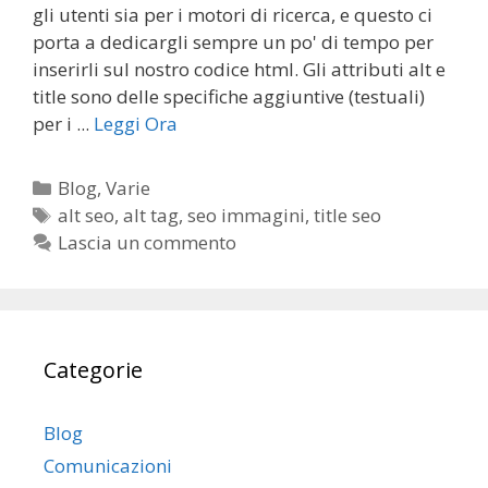
b
er
l
e
s
gr
e
gli utenti sia per i motori di ricerca, e questo ci
o
dI
A
a
porta a dedicargli sempre un po' di tempo per
inserirli sul nostro codice html. Gli attributi alt e
o
n
p
m
title sono delle specifiche aggiuntive (testuali)
k
p
per i ...
Leggi Ora
C
Blog
,
Varie
a
T
alt seo
,
alt tag
,
seo immagini
,
title seo
t
a
Lascia un commento
e
g
g
o
r
Categorie
i
e
Blog
Comunicazioni