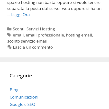
spazio hosting non basta, oppure si vuole tenere
k
p
separata la posta dal server web oppure si ha un
...
Leggi Ora
C
Sconti
,
Servizi Hosting
a
T
email
,
email professionale
,
hosting email
,
sconto servizio email
t
a
e
g
Lascia un commento
g
o
r
i
Categorie
e
Blog
Comunicazioni
Google e SEO