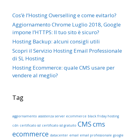
p
e
Cos’è l’Hosting Overselling e come evitarlo?
r
Aggiornamento Chrome Luglio 2018, Google
:
impone l’HTTPS: Il tuo sito è sicuro?
Hosting Backup: alcuni consigli utili
Scopri il Servizio Hosting Email Professionale
di SL Hosting
Hosting Ecommerce: quale CMS usare per
vendere al meglio?
Tag
aggiornamento
assistenza server ecommerce
black friday hosting
CMS
cms
cdn
certificato ssl
certificato ssl gratuito
ecommerce
datacenter
email
email professionale
google