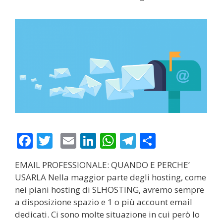
F
T
E
Li
W
T
S
ac
w
m
n
h
el
h
EMAIL PROFESSIONALE: QUANDO E PERCHE’
e
itt
ai
k
at
e
ar
USARLA Nella maggior parte degli hosting, come
b
er
l
e
s
gr
e
nei piani hosting di SLHOSTING, avremo sempre
o
dI
A
a
a disposizione spazio e 1 o più account email
dedicati. Ci sono molte situazione in cui però lo
o
n
p
m