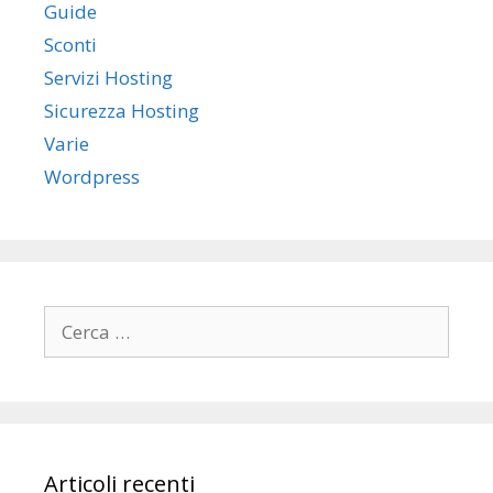
Guide
Sconti
Servizi Hosting
Sicurezza Hosting
Varie
Wordpress
R
i
c
e
r
c
Articoli recenti
a